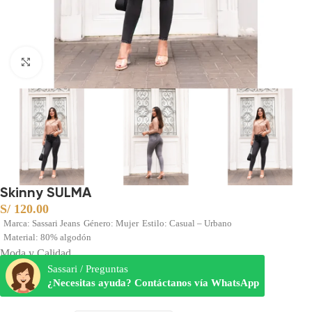
Clic para ampliar
Skinny SULMA
S/
120.00
Marca: Sassari Jeans
Género: Mujer
Estilo: Casual – Urbano
Material: 80% algodón
Moda y Calidad
Sassari / Preguntas
¿Necesitas ayuda? Contáctanos vía WhatsApp