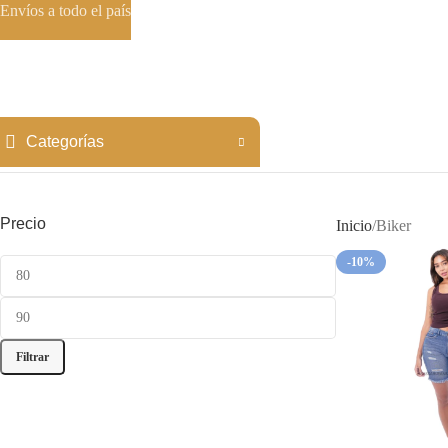
Envíos a todo el país
Categorías
Precio
Inicio
Biker
-10%
HOT
Filtrar