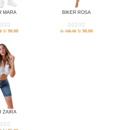
R MARA
BIKER ROSA
S/
90.00
S/
90.00
0
S/
100.00
R ZAIRA