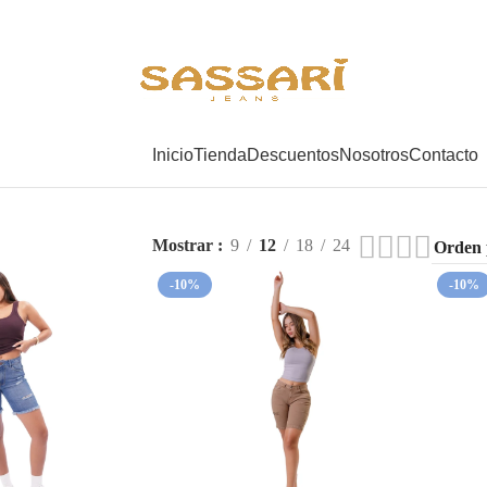
Inicio
Tienda
Descuentos
Nosotros
Contacto
Mostrar
9
12
18
24
-10%
-10%
HOT