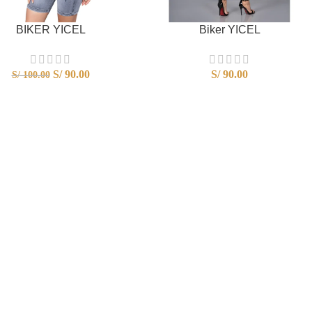
BIKER YICEL
Biker YICEL
S/
90.00
S/
90.00
S/
100.00