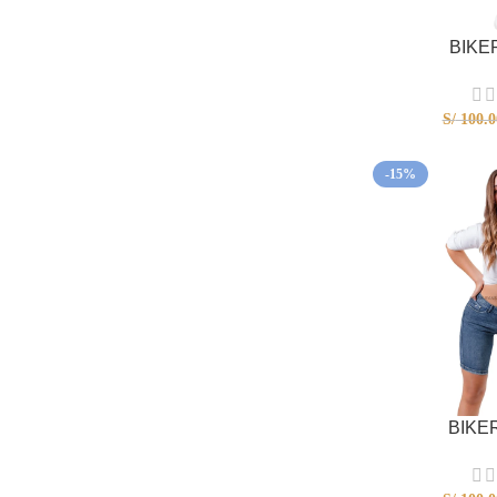
BIKE
S/
100.0
-15%
BIKE