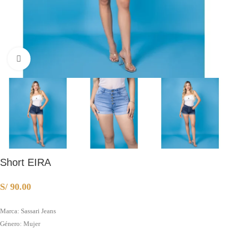
Clic para ampliar
Short EIRA
S/
90.00
Marca: Sassari Jeans
Género: Mujer