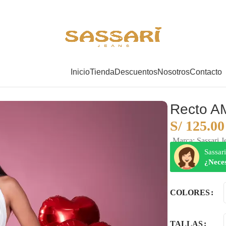
Inicio
Tienda
Descuentos
Nosotros
Contacto
Recto 
S/
125.00
Marca: Sassari J
Sassari
¿Nece
COLORES
TALLAS