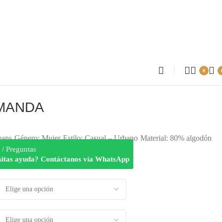
0
AMANDA
eans
Género: Mujer
Estilo: Casual – Urbano
Material: 80% algodón
 / Preguntas
sitas ayuda? Contáctanos vía WhatsApp