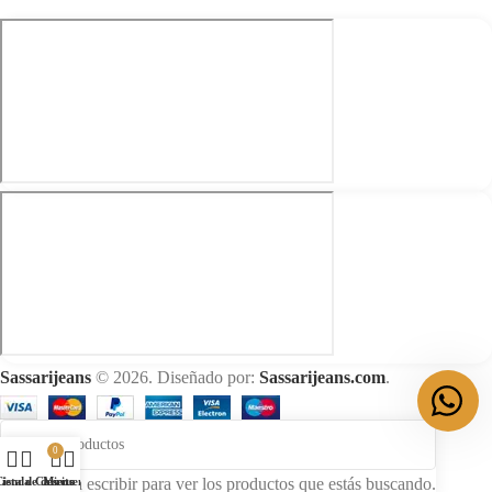
Sassarijeans
© 2026. Diseñado por:
Sassarijeans.com
.
0
Comienza a escribir para ver los productos que estás buscando.
Tienda
Lista de deseos
Carrito
Mi cuenta