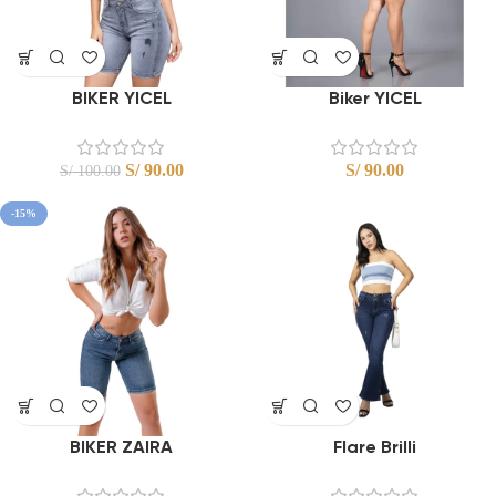
BIKER YICEL
Biker YICEL
S/
90.00
S/
90.00
S/
100.00
-15%
BIKER ZAIRA
Flare Brilli