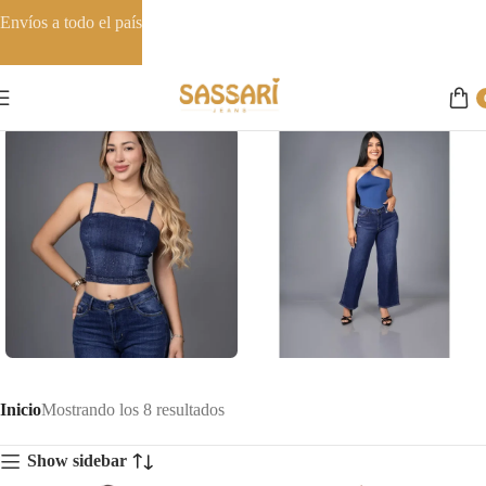
Envíos a todo el país
Top
Baggy
Inicio
Mostrando los 8 resultados
1 producto
1 producto
Show sidebar