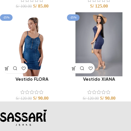
S/
85.00
S/
125.00
S/
100.00
-25%
-25%
Vestido FLORA
Vestido XIANA
S/
90.00
S/
90.00
S/
120.00
S/
120.00