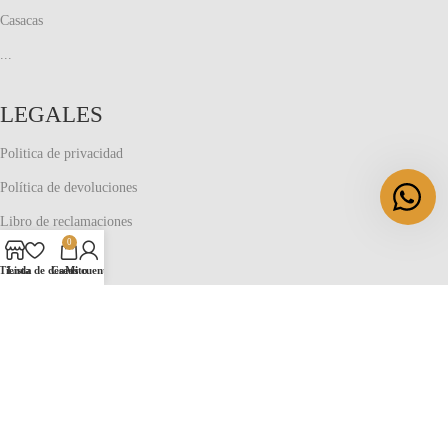
Casacas
...
LEGALES
Politica de privacidad
Política de devoluciones
Libro de reclamaciones
0
TIENDAS
Tienda
Lista de deseos
Carrito
Mi cuenta